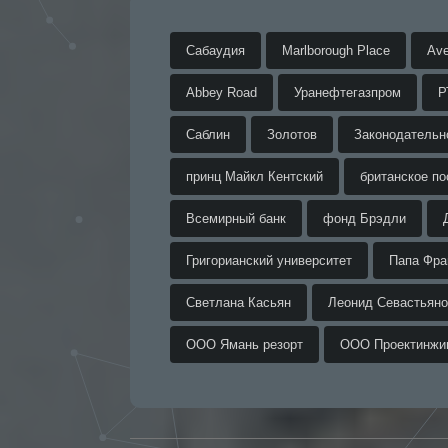
Сабаудия
Marlborough Place
Ave
Abbey Road
Уранефтегазпром
Р
Саблин
Золотов
Законодательн
принц Майкл Кентский
британское по
Всемирный банк
фонд Брэдли
Григорианский университет
Папа Фра
Светлана Касьян
Леонид Севастьяно
ООО Ямань резорт
ООО Проектинжи