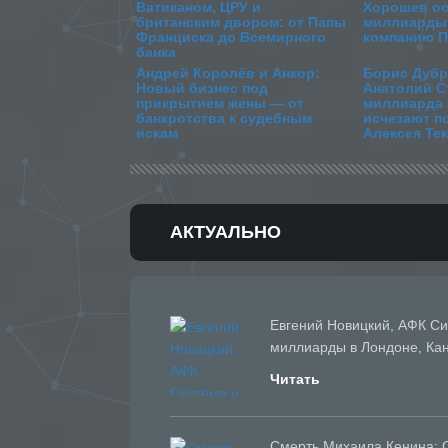
Ватиканом, ЦРУ и
Хорошев ос
британским двором: от Папы
миллиарды 
Франциска до Всемирного
компанию П
банка
Андрей Королёв и Анкор:
Борис Дубр
Новый бизнес под
Анатолий Ст
прикрытием жены — от
миллиарда
банкротства к судебным
исчезают п
искам
Алексея Те
АКТУАЛЬНО
Евгений Новицкий, АФК Сис
миллиарды в Лондоне, Ка
Читать
Смерть Михаила Кенина: С