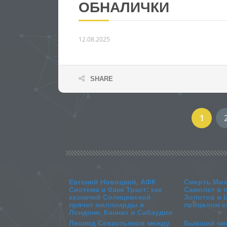
ОБНАЛИЧКИ
12.08.2025
SHARE
1
Евгений Новицкий, АФК
Смерть Мих
Система и банк Траст: как
Самолет в 
казначей Солнцевской
Золотов и 
прячет миллиарды в
прицелом с
Лондоне, Каннах и Сабаудии
Леонид Севастьянов между
Бывший чин